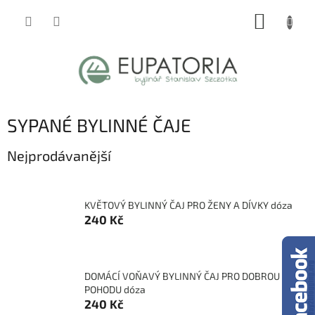
Přejít
NÁKUP
na
obsah
KOŠÍK
SYPANÉ BYLINNÉ ČAJE
Nejprodávanější
KVĚTOVÝ BYLINNÝ ČAJ PRO ŽENY A DÍVKY dóza
240 Kč
DOMÁCÍ VOŇAVÝ BYLINNÝ ČAJ PRO DOBROU
POHODU dóza
240 Kč