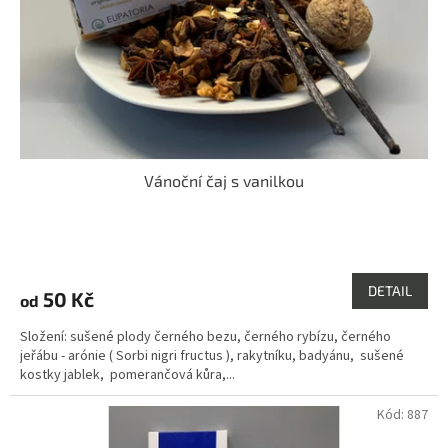
o
d
u
k
t
ů
Vánoční čaj s vanilkou
Průměrné
hodnocení
produktu
DETAIL
50 Kč
od
je
4,5
Složení: sušené plody černého bezu, černého rybízu, černého
z
jeřábu - arónie ( Sorbi nigri fructus ), rakytníku, badyánu, sušené
5
kostky jablek, pomerančová kůra,...
hvězdiček.
Kód:
887