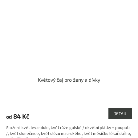
Květový čaj pro ženy a dívky
Průměrné
hodnocení
produktu
DETAIL
84 Kč
od
je
3,8
Složení: květ levandule, květ růže galské / okvětní plátky + poupata
z
/, květ slunečnice, květ slézu maurského, květ měsíčku lékařského,
5