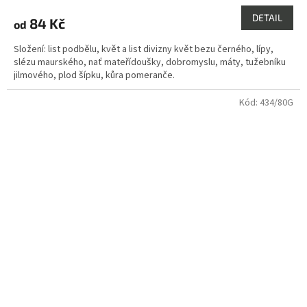
hodnocení
produktu
DETAIL
84 Kč
od
je
3,8
Složení: list podbělu, květ a list divizny květ bezu černého, lípy,
z
slézu maurského, nať mateřídoušky, dobromyslu, máty, tužebníku
5
jilmového, plod šípku, kůra pomeranče.
hvězdiček.
Kód:
434/80G