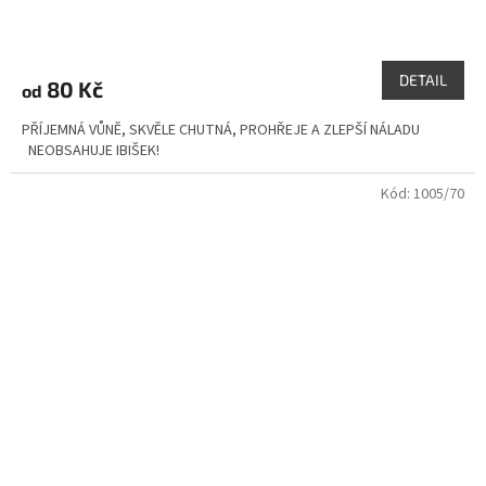
Průměrné
hodnocení
produktu
DETAIL
80 Kč
od
je
5,0
PŘÍJEMNÁ VŮNĚ, SKVĚLE CHUTNÁ, PROHŘEJE A ZLEPŠÍ NÁLADU
z
NEOBSAHUJE IBIŠEK!
5
hvězdiček.
Kód:
1005/70