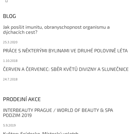
BLOG
Jak posílit imunitu, obranyschopnost organismu a
dýchacích cest?
25.3.2020
PRÁCE S NĚKTERÝMI BYLINAMI VE DRUHÉ POLOVINĚ LÉTA
1.10.2018
ČERVEN A ČERVENEC: SBĚR KVĚTŮ DIVIZNY A SLUNEČNICE
24.7.2018
PRODEJNÍ AKCE
INTERBEAUTY PRAGUE / WORLD OF BEAUTY & SPA
PODZIM 2019
5.9.2019
Květen: Frýdecko-Místecký veletrh