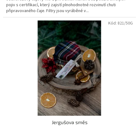
pojiv s certifikací, který zajistí plnohodnotné rozvinutí chuti
5
připravovaného čaje. Filtry jsou vyráběné v...
hvězdiček.
Kód:
821/50G
Jergušova směs