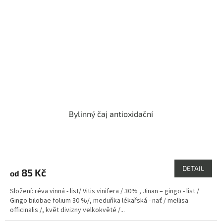
Bylinný čaj antioxidační
Průměrné
hodnocení
produktu
DETAIL
85 Kč
od
je
5,0
Složení: réva vinná - list/ Vitis vinifera / 30% , Jinan – gingo - list /
z
Gingo bilobae folium 30 %/, meduňka lékařská - nať / mellisa
5
officinalis /, květ divizny velkokvěté /...
hvězdiček.