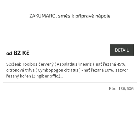
ZAKUMARO, směs k přípravě nápoje
Průměrné
hodnocení
produktu
DETAIL
82 Kč
od
je
4,5
Složení: rooibos červený ( Aspalathus linearis ) nať řezaná 45%,
z
citrónová tráva ( Cymbopogon citratus ) - nať řezaná 10%, zázvor
5
řezaný kořen (Zingiber offic.)...
hvězdiček.
Kód:
186/60G