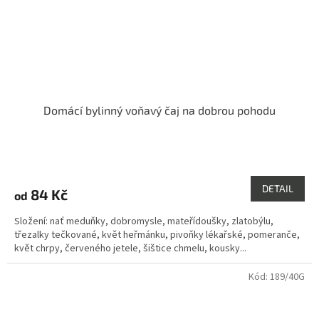
Domácí bylinný voňavý čaj na dobrou pohodu
Průměrné
hodnocení
produktu
DETAIL
84 Kč
od
je
4,0
Složení: nať meduňky, dobromysle, mateřídoušky, zlatobýlu,
z
třezalky tečkované, květ heřmánku, pivoňky lékařské, pomeranče,
5
květ chrpy, červeného jetele, šištice chmelu, kousky...
hvězdiček.
Kód:
189/40G