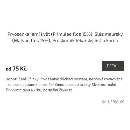
Prvosenka jarní květ (Primulae flos 15%), Sléz maurský
(Malvae flos 15%), Proskurník lékařský list a kořen
(Althaea - folium, radix 35% + 35%)
Průměrné
hodnocení
produktu
DETAIL
75 Kč
od
je
5,0
Doporučení: účinky Prvosenka: dýchací systém, nervová rovnováha
z
- relaxace, spánek, normální činnost srdce účinky Sléz: normální
5
činnost hltanu a krku, normální činnost...
hvězdiček.
Kód:
896/100