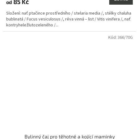
85 Kč
od
je
4,0
Složení: nať ptačince prostředního / stelaria media /, stélky chaluha
z
bublinatá / Fucus vesiculosus /, réva vinná – list / Vitis vinifera /, nať
5
kontryheležlutozeleného /...
hvězdiček.
Kód:
366/70G
Bylinný čaj pro těhotné a kojící maminky