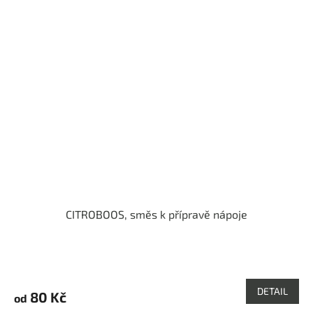
CITROBOOS, směs k přípravě nápoje
Průměrné
hodnocení
produktu
DETAIL
80 Kč
od
je