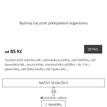
Bylinný čaj proti překyselení organismu
Průměrné
hodnocení
produktu
DETAIL
85 Kč
od
je
5,0
Složení: květ měsíčku lék., heřmánku pravého, nať řebříčku, nať
z
benediktu lék., lnice květel, vlastovičníku většího / do 3 % /,
5
jablečníku, nátržníku husího, nať řepíku lék.,...
hvězdiček.
NAČÍST 18 DALŠÍCH
S
1
3
t
O
r
43
položek celkem
v
á
l
NAHORU
n