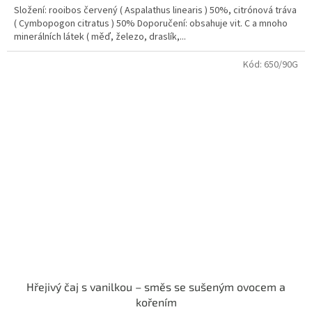
5,0
Složení: rooibos červený ( Aspalathus linearis ) 50%, citrónová tráva
z
( Cymbopogon citratus ) 50% Doporučení: obsahuje vit. C a mnoho
5
minerálních látek ( měď, železo, draslík,...
hvězdiček.
Kód:
650/90G
Hřejivý čaj s vanilkou – směs se sušeným ovocem a
kořením