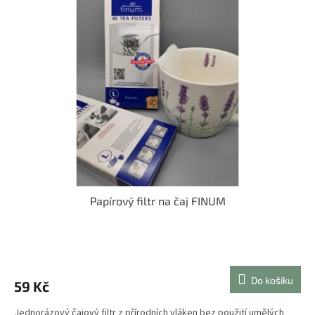
Papírový filtr na čaj FINUM
Průměrné
hodnocení
produktu
Do košíku
59 Kč
je
3,5
Jednorázový čajový filtr z přírodních vláken bez použití umělých
z