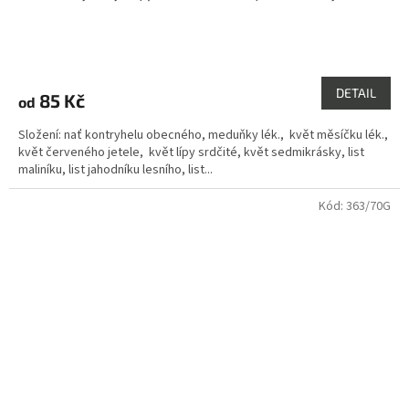
Průměrné
hodnocení
produktu
DETAIL
85 Kč
od
je
4,0
Složení: nať kontryhelu obecného, meduňky lék., květ měsíčku lék.,
z
květ červeného jetele, květ lípy srdčité, květ sedmikrásky, list
5
maliníku, list jahodníku lesního, list...
hvězdiček.
Kód:
363/70G