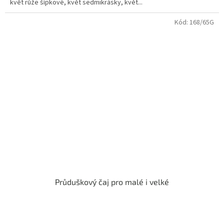
květ růže šípkové, květ sedmikrásky, květ...
hvězdiček.
Kód:
168/65G
Průduškový čaj pro malé i velké
Průměrné