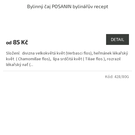
Bylinný čaj POSANIN bylinářův recept
Průměrné
hodnocení
produktu
DETAIL
85 Kč
od
je
5,0
Složení: divizna velkokvětá květ (Verbasci flos), heřmánek lékařský
z
květ ( Chamomillae flos), lípa srdčitá květ ( Tiliae flos ), rozrazil
5
lékařský nať (...
hvězdiček.
Kód:
428/80G