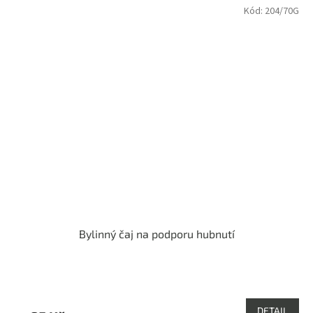
Kód:
204/70G
Bylinný čaj na podporu hubnutí
Průměrné
hodnocení
produktu
DETAIL