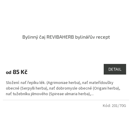
Bylinný čaj REVIBAHERB bylinářův recept
Průměrné
hodnocení
produktu
DETAIL
85 Kč
od
je
4,3
Složení: nať řepíku lék. (Agrimoniae herba), nať mateřídoušky
z
obecné (Serpylli herba), nať dobromysle obecné (Origani herba),
5
nať tužebníku jilmového (Spireae ulmaria herba),...
hvězdiček.
Kód:
201/70G