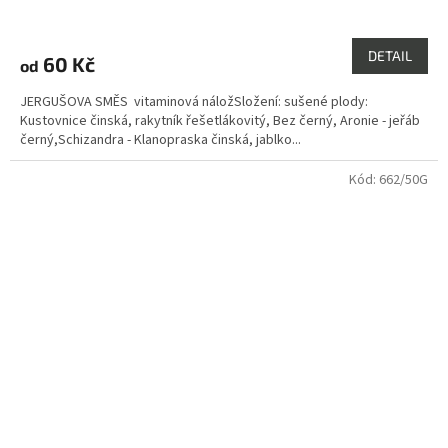
Průměrné
hodnocení
produktu
DETAIL
60 Kč
od
je
4,8
JERGUŠOVA SMĚS vitaminová náložSložení: sušené plody:
z
Kustovnice činská, rakytník řešetlákovitý, Bez černý, Aronie - jeřáb
5
černý,Schizandra - Klanopraska činská, jablko...
hvězdiček.
Kód:
662/50G