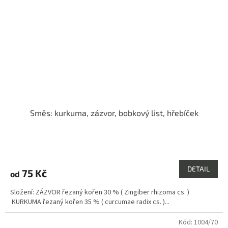
Směs: kurkuma, zázvor, bobkový list, hřebíček
Průměrné
hodnocení
produktu
DETAIL
75 Kč
od
je
4,0
Složení: ZÁZVOR řezaný kořen 30 % ( Zingiber rhizoma cs. )
z
KURKUMA řezaný kořen 35 % ( curcumae radix cs. )...
5
hvězdiček.
Kód:
1004/70