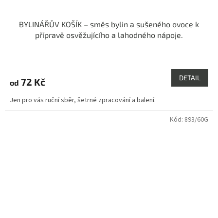
BYLINÁŘŮV KOŠÍK – směs bylin a sušeného ovoce k
přípravě osvěžujícího a lahodného nápoje.
Průměrné
hodnocení
produktu
DETAIL
72 Kč
od
je
3,5
Jen pro vás ruční sběr, šetrné zpracování a balení.
z
5
Kód:
893/60G
hvězdiček.