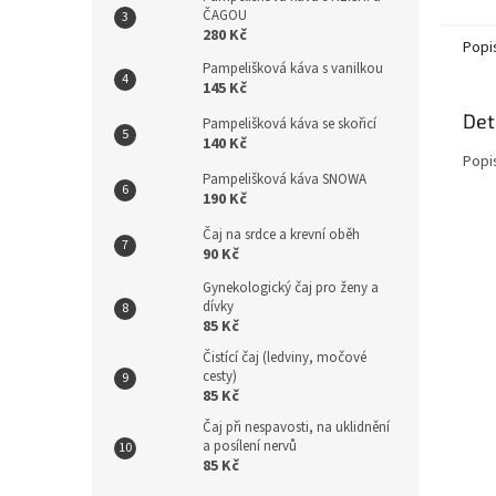
ČAGOU
280 Kč
Popi
Pampelišková káva s vanilkou
145 Kč
Det
Pampelišková káva se skořicí
140 Kč
Popi
Pampelišková káva SNOWA
190 Kč
Čaj na srdce a krevní oběh
90 Kč
Gynekologický čaj pro ženy a
dívky
85 Kč
Čistící čaj (ledviny, močové
cesty)
85 Kč
Čaj při nespavosti, na uklidnění
a posílení nervů
85 Kč