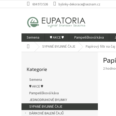
Přejít
604 973 536
bylinky-dekorace@seznam.cz
na
obsah
Semena
♥ AKCE ♥
Pampelišková káva
Domů
SYPANÉ BYLINNÉ ČAJE
Papírový filtr na ča
P
Papí
o
Přeskočit
s
Průměr
2 hodno
Kategorie
kategorie
t
hodnoce
r
produkt
Semena
a
je
♥ AKCE ♥
3,5
n
z
Pampelišková káva
n
5
í
JEDNODRUHOVÉ BYLINKY
hvězdič
p
SYPANÉ BYLINNÉ ČAJE
a
DÁRKOVÉ BALENÍ ČAJŮ