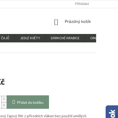
Přihlášení
NÁKUPNÍ
Prázdný košík
KOŠÍK
 ČAJŮ
JEDLÉ KVĚTY
DÁRKOVÉ KRABICE
OMALOVÁNKY
Kč
Přidat do košíku
vý čajový filtr z přírodních vláken bez použití umělých