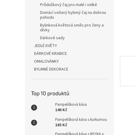
n
Průduškový čaj pro malé i velké
e
Domácí voňavý bylinný čaj na dobrou
l
pohodu
Bylinková květová směs pro ženy a
dívky
Dárkové sady
JEDLÉ KVĚTY
DÁRKOVÉ KRABICE
OMALOVÁNKY
BYLINNÉ DEKORACE
Top 10 produktů
Pampelišková káva
140 Kč
Pampelišková káva s kurkumou
165 Kč
Pampelišková káva s REISHI a