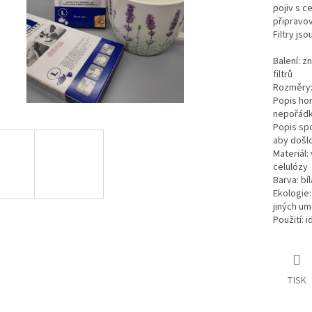
pojiv s ce
připravo
Filtry js
Balení: z
filtrů
Rozměry: 
Popis horn
nepořádku
Popis spod
aby došlo
Materiál:
celulózy
Barva: bí
Ekologie:
jiných um
Použití: i
TISK