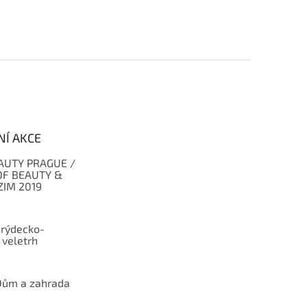
NÍ AKCE
AUTY PRAGUE /
F BEAUTY &
ZIM 2019
Frýdecko-
 veletrh
Dům a zahrada