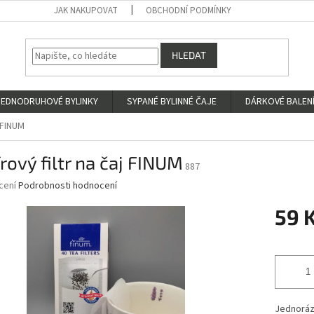
JAK NAKUPOVAT
OBCHODNÍ PODMÍNKY
HLEDAT
JEDNODRUHOVÉ BYLINKY
SYPANÉ BYLINNÉ ČAJE
DÁRKOVÉ BALENÍ
j FINUM
rový filtr na čaj FINUM
887
né
cení
Podrobnosti hodnocení
ní
59 
u
Měrná
cena:
ek.
Jednorázo