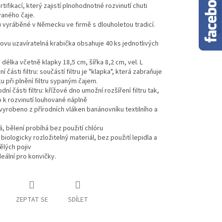
rtifikací, který zajistí plnohodnotné rozvinutí chuti
vaného čaje.
ou vyráběné v Německu ve firmě s dlouholetou tradicí.
novu uzavíratelná krabička obsahuje 40 ks jednotlivých
délka včetně klapky 18,5 cm, šířka 8,2 cm, vel. L
í části filtru: součástí filtru je "klapka", která zabraňuje
 při plnění filtru sypaným čajem.
ní části filtru: křížové dno umožní rozšíření filtru tak,
 k rozvinutí louhované náplně
 vyrobeno z přírodních vláken banánovníku textilního a
lá, bělení probíhá bez použití chlóru
 biologicky rozložitelný materiál, bez použití lepidla a
ělých pojiv
deální pro konvičky.
ZEPTAT SE
SDÍLET