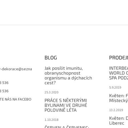
BLOG
PRODEJ
Jak posílit imunitu,
INTERBE
y-dekorace
@
sezna
obranyschopnost
WORLD O
organismu a dýchacích
SPA POD
cest?
3 536
5.9.2019
3 536
25.3.2020
Květen: 
TE NÁS NA FACEBO
PRÁCE S NĚKTERÝMI
Místecký
BYLINAMI VE DRUHÉ
POLOVINĚ LÉTA
13.2.2019
Květen: 
1.10.2018
Liberec
ČERVEN A ČERVENEC: