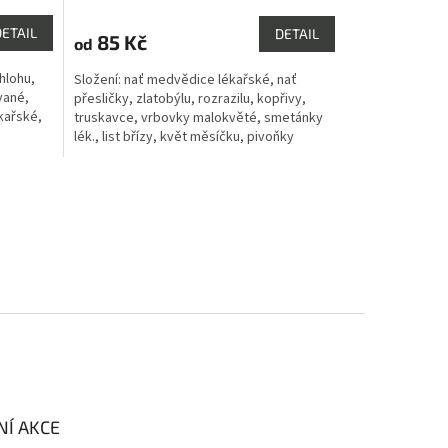
hodnocení
produktu
DETAIL
DETAIL
85 Kč
od
je
5,0
 hlohu,
Složení: nať medvědice lékařské, nať
z
vané,
přesličky, zlatobýlu, rozrazilu, kopřivy,
5
kařské,
truskavce, vrbovky malokvěté, smetánky
hvězdiček.
lék., list břízy, květ měsíčku, pivoňky
lékařské, černého...
NÍ AKCE