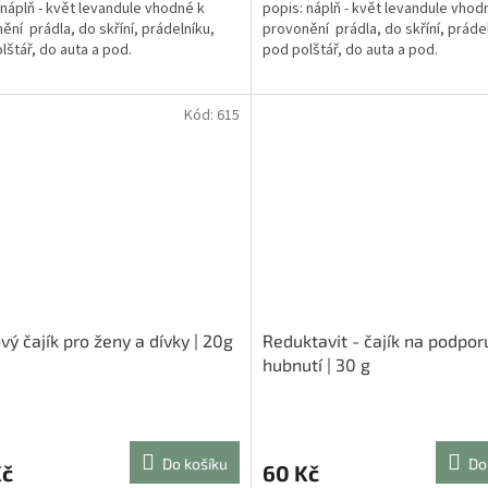
 náplň - květ levandule vhodné k
popis: náplň - květ levandule vhod
z
ění prádla, do skříní, prádelníku,
provonění prádla, do skříní, práde
5
lštář, do auta a pod.
pod polštář, do auta a pod.
ček.
hvězdiček.
Kód:
615
vý čajík pro ženy a dívky | 20g
Reduktavit - čajík na podpor
hubnutí | 30 g
rné
Průměrné
cení
hodnocení
ktu
produktu
Do košíku
Do
Kč
60 Kč
je