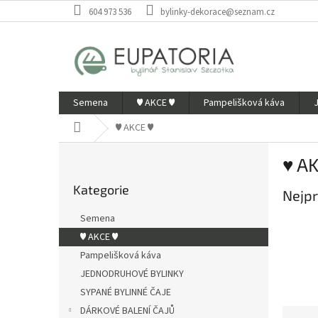
Přejít
604 973 536
bylinky-dekorace@seznam.cz
na
obsah
Semena
♥ AKCE ♥
Pampelišková káva
Domů
♥ AKCE ♥
P
♥ A
o
Přeskočit
s
Kategorie
kategorie
Nejpr
t
r
Semena
a
♥ AKCE ♥
n
Pampelišková káva
n
í
JEDNODRUHOVÉ BYLINKY
p
SYPANÉ BYLINNÉ ČAJE
a
DÁRKOVÉ BALENÍ ČAJŮ
Ř