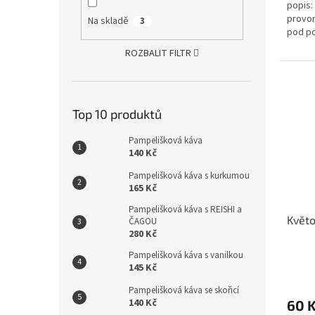
popis:
z
provon
5
Na skladě
3
pod po
hvězdi
ROZBALIT FILTR
Top 10 produktů
Pampelišková káva
140 Kč
Pampelišková káva s kurkumou
165 Kč
Pampelišková káva s REISHI a
Květo
ČAGOU
280 Kč
Pampelišková káva s vanilkou
Průmě
145 Kč
hodno
Pampelišková káva se skořicí
produ
140 Kč
60 
je