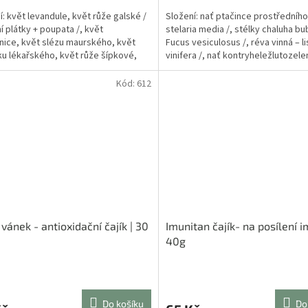
4,5
í: květ levandule, květ růže galské /
Složení: nať ptačince prostředního
z
í plátky + poupata /, květ
stelaria media /, stélky chaluha bub
5
nice, květ slézu maurského, květ
Fucus vesiculosus /, réva vinná – lis
ček.
hvězdiček.
u lékařského, květ růže šípkové,
vinifera /, nať kontryheležlutozelen
edmikrásky, květ...
Kód:
612
 vánek - antioxidační čajík | 30
Imunitan čajík- na posílení i
40g
rné
Průměrné
cení
hodnocení
ktu
produktu
Do košíku
Do