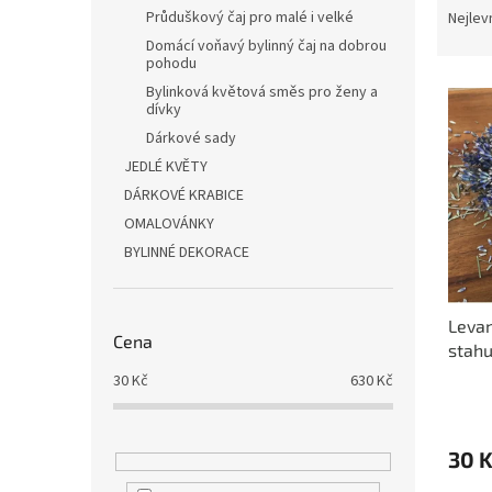
n
a
Průduškový čaj pro malé i velké
Nejlev
e
z
Domácí voňavý bylinný čaj na dobrou
l
e
pohodu
V
n
Bylinková květová směs pro ženy a
dívky
ý
í
p
p
Dárkové sady
i
r
JEDLÉ KVĚTY
s
o
DÁRKOVÉ KRABICE
p
d
OMALOVÁNKY
r
u
BYLINNÉ DEKORACE
o
k
d
t
u
ů
Levan
k
Cena
stahu
t
ů
30
Kč
630
Kč
Průmě
hodno
produ
30 
je
5,0