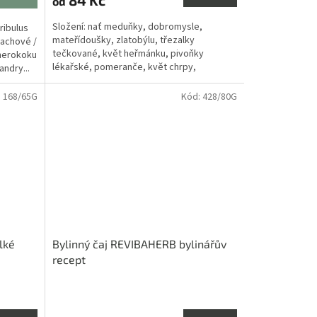
od
je
4,0
Složení: nať meduňky, dobromysle,
ribulus
z
mateřídoušky, zlatobýlu, třezalky
nachové /
5
tečkované, květ heřmánku, pivoňky
therokoku
hvězdiček.
lékařské, pomeranče, květ chrpy,
andry...
červeného jetele, šištice chmelu, kousky...
:
168/65G
Kód:
428/80G
lké
Bylinný čaj REVIBAHERB bylinářův
recept
Průměrné
hodnocení