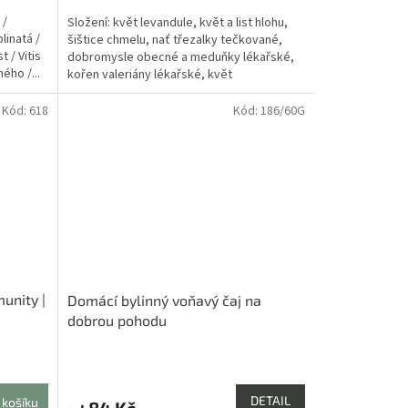
5,0
 /
Složení: květ levandule, květ a list hlohu,
z
linatá /
šištice chmelu, nať třezalky tečkované,
5
t / Vitis
dobromysle obecné a meduňky lékařské,
hvězdiček.
ého /...
kořen valeriány lékařské, květ
sedmikrásky, plod...
Kód:
618
Kód:
186/60G
munity |
Domácí bylinný voňavý čaj na
dobrou pohodu
Průměrné
hodnocení
produktu
DETAIL
 košíku
84 Kč