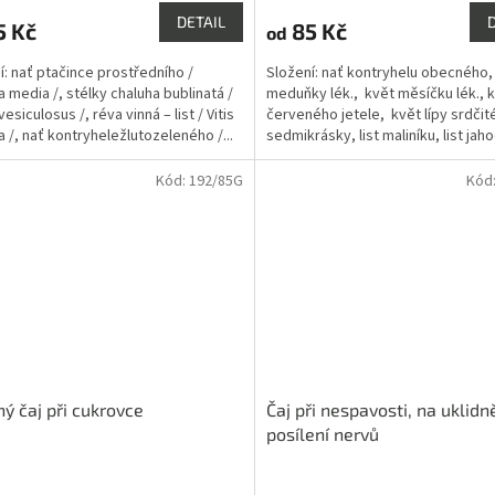
ktu
produktu
DETAIL
5 Kč
85 Kč
od
je
4,0
í: nať ptačince prostředního /
Složení: nať kontryhelu obecného,
z
a media /, stélky chaluha bublinatá /
meduňky lék., květ měsíčku lék., 
5
esiculosus /, réva vinná – list / Vitis
červeného jetele, květ lípy srdčit
ček.
hvězdiček.
a /, nať kontryheležlutozeleného /...
sedmikrásky, list maliníku, list jah
lesního, list...
Kód:
192/85G
Kód
ný čaj při cukrovce
Čaj při nespavosti, na uklidn
posílení nervů
rné
Průměrné