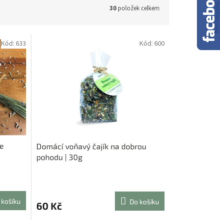
30
položek celkem
Kód:
633
Kód:
600
se
Domácí voňavý čajík na dobrou
pohodu | 30g
Průměrné
hodnocení
produktu
 košíku
Do košíku
60 Kč
je
5,0