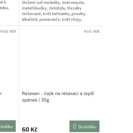
né k
Složení: nať meduňky, dobromysle,
z
lníku,
mateřídoušky, zlatobýlu, třezalky
5
tečkované, květ heřmánku, pivoňky
hvězdiček.
lékařské, pomeranče, květ chrpy,
červeného jetele, šištice chmelu, kousky...
Kód:
609
Kód:
606
u
Relaxan - čajík na relaxaci a lepší
spánek | 30g
Průměrné
hodnocení
produktu
 košíku
Do košíku
60 Kč
je