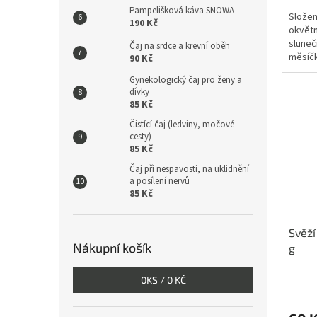
5,0
Pampelišková káva SNOWA
Složen
z
190 Kč
okvětn
5
sluneč
hvězdi
Čaj na srdce a krevní oběh
měsíčk
90 Kč
květ s
Gynekologický čaj pro ženy a
dívky
85 Kč
Čistící čaj (ledviny, močové
cesty)
85 Kč
Čaj při nespavosti, na uklidnění
a posílení nervů
85 Kč
Svěží
Nákupní košík
g
Průmě
0
KS /
0 KČ
hodno
produ