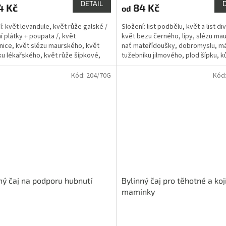
DETAIL
4 Kč
84 Kč
od
je
3,8
í: květ levandule, květ růže galské /
Složení: list podbělu, květ a list di
z
í plátky + poupata /, květ
květ bezu černého, lípy, slézu ma
5
nice, květ slézu maurského, květ
nať mateřídoušky, dobromyslu, má
ček.
hvězdiček.
u lékařského, květ růže šípkové,
tužebníku jilmového, plod šípku, k
edmikrásky, květ...
pomeranče.
Kód:
204/70G
Kód
ný čaj na podporu hubnutí
Bylinný čaj pro těhotné a koj
maminky
rné
Průměrné
cení
hodnocení