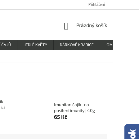
Přihlášení
NÁKUPNÍ
Prázdný košík
KOŠÍK
 ČAJŮ
JEDLÉ KVĚTY
DÁRKOVÉ KRABICE
OMALOVÁNKY
ík
Imunitan čajík- na
ící
posílení imunity | 40g
65 Kč