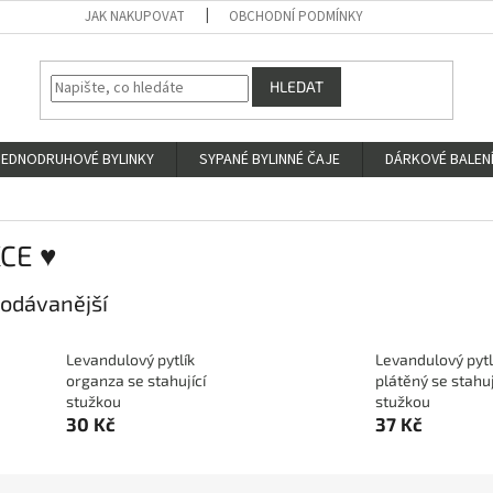
JAK NAKUPOVAT
OBCHODNÍ PODMÍNKY
HLEDAT
JEDNODRUHOVÉ BYLINKY
SYPANÉ BYLINNÉ ČAJE
DÁRKOVÉ BALENÍ
KCE ♥
odávanější
Levandulový pytlík
Levandulový pytl
organza se stahující
plátěný se stahuj
stužkou
stužkou
30 Kč
37 Kč