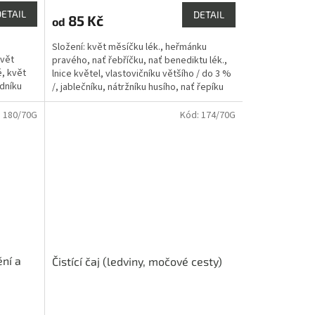
produktu
DETAIL
DETAIL
85 Kč
od
je
5,0
Složení: květ měsíčku lék., heřmánku
z
květ
pravého, nať řebříčku, nať benediktu lék.,
5
é, květ
lnice květel, vlastovičníku většího / do 3 %
hvězdiček.
odníku
/, jablečníku, nátržníku husího, nať řepíku
lék.,...
:
180/70G
Kód:
174/70G
ění a
Čistící čaj (ledviny, močové cesty)
Průměrné