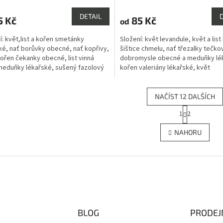
cení
hodnocení
ktu
produktu
DETAIL
5 Kč
85 Kč
od
je
4,8
í: květ,list a kořen smetánky
Složení: květ levandule, květ a list
z
ké, nať borůvky obecné, nať kopřivy,
šištice chmelu, nať třezalky tečko
5
kořen čekanky obecné, list vinná
dobromysle obecné a meduňky lé
ček.
hvězdiček.
meduňky lékařské, sušený fazolový
kořen valeriány lékařské, květ
ez semen, nať...
sedmikrásky, plod...
NAČÍST 12 DALŠÍCH
S
1
2
O
t
r
v
NAHORU
á
l
n
á
k
d
o
a
v
c
á
í
n
p
í
r
BLOG
PRODEJ
v
k