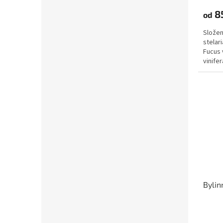
produ
8
od
je
4,0
Složen
z
stelari
5
Fucus v
hvězdi
vinifer
Bylin
Průmě