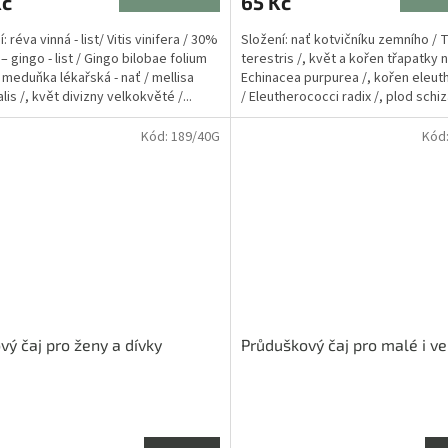
Kč
65 Kč
je
5,0
: réva vinná - list/ Vitis vinifera / 30%
Složení: nať kotvičníku zemního / T
z
 – gingo - list / Gingo bilobae folium
terestris /, květ a kořen třapatky 
5
 meduňka lékařská - nať / mellisa
Echinacea purpurea /, kořen eleu
ček.
hvězdiček.
alis /, květ divizny velkokvěté /...
/ Eleutherococci radix /, plod schiz
Kód:
189/40G
Kód
vý čaj pro ženy a dívky
Průduškový čaj pro malé i ve
rné
Průměrné
cení
hodnocení
ktu
produktu