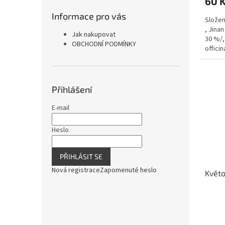
60 
je
5,0
Informace pro vás
Složení
z
, Jinan
5
Jak nakupovat
30 %/,
hvězdi
OBCHODNÍ PODMÍNKY
officin
Přihlášení
E-mail
Heslo
PŘIHLÁSIT SE
Nová registrace
Zapomenuté heslo
Květo
Průmě
hodno
produ