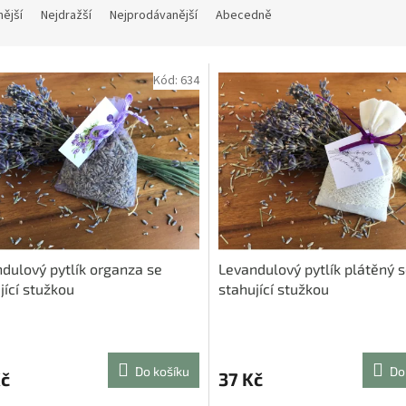
nější
Nejdražší
Nejprodávanější
Abecedně
Kód:
634
dulový pytlík organza se
Levandulový pytlík plátěný 
jící stužkou
stahující stužkou
rné
Průměrné
cení
hodnocení
ktu
produktu
Do košíku
Do
Kč
37 Kč
je
5,0