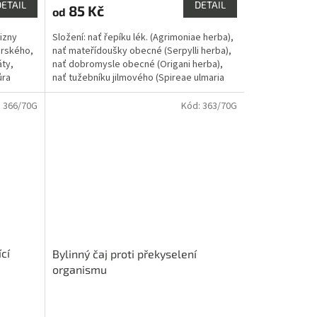
produktu
DETAIL
DETAIL
85 Kč
od
je
4,3
vizny
Složení: nať řepíku lék. (Agrimoniae herba),
z
urského,
nať mateřídoušky obecné (Serpylli herba),
5
ty,
nať dobromysle obecné (Origani herba),
hvězdiček.
ůra
nať tužebníku jilmového (Spireae ulmaria
herba),...
:
366/70G
Kód:
363/70G
ící
Bylinný čaj proti překyselení
organismu
Průměrné
hodnocení