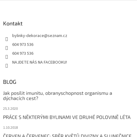
Z
á
p
a
Kontakt
t
bylinky-dekorace
@
seznam.cz
í
604 973 536
604 973 536
NAJDETE NÁS NA FACEBOOKU!
BLOG
Jak posílit imunitu, obranyschopnost organismu a
dýchacích cest?
25.3.2020
PRÁCE S NĚKTERÝMI BYLINAMI VE DRUHÉ POLOVINĚ LÉTA
1.10.2018
ČERVEN A ČERVENEC: SBĚR KVĚTŮ DIVIZNY A SLUNEČNICE