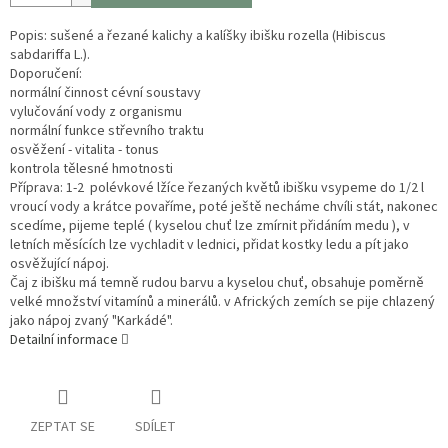
Popis: sušené a
řezané kalichy a kalíšky ibišku rozella (Hibiscus
sabdariffa L.).
Doporučení:
normální činnost cévní soustavy
vylučování vody z organismu
normální funkce střevního traktu
osvěžení - vitalita - tonus
kontrola tělesné hmotnosti
Příprava: 1-2 polévkové lžíce řezaných květů ibišku vsypeme do 1/2 l
vroucí vody a krátce povaříme, poté ještě necháme chvíli stát, nakonec
scedíme,
pijeme teplé ( kyselou chuť lze zmírnit přidáním medu ), v
letních měsících lze vychladit v lednici, přidat kostky ledu a pít jako
osvěžující nápoj.
Čaj z ibišku má temně rudou barvu a kyselou chuť, obsahuje poměrně
velké množství vitamínů a minerálů. v Afrických zemích se pije chlazený
jako nápoj zvaný "Karkádé".
Detailní informace
ZEPTAT SE
SDÍLET