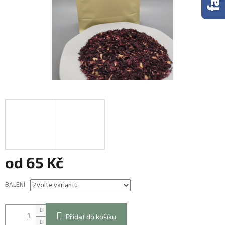
od
65 Kč
Měrná
BALENÍ
cena:
Přidat do košíku