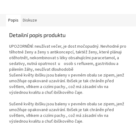
Popis
Diskuze
Detailní popis produktu
UPOZORNĚNÍ: neužívat večer, je dost močopudný.
Nevhodné pro
těhotné ženy a ženy s antikoncepcí, taktéž ženy, které plánuji
otěhotnět, nekombinovat s léky obsahujícími paracetamol, a
sedativy, nutná opatrnost u
osob s refluxem, gastritidou a
pálením žáhy, neužívat dlouhodobě
Sušené květy ibišku jsou baleny v pevném obalu se zipem, jenž
umožňuje opakované uzavírání. Ibišek je tak chráněn před
světlem, vlhkem a cizími pachy., což má zásadní vliv na
výslednou kvalitu a chuť ibiškového čaje.
Sušené květy ibišku jsou baleny v pevném obalu se zipem, jenž
umožňuje opakované uzavírání. Ibišek je tak chráněn před
světlem, vlhkem a cizími pachy., což má zásadní vliv na
výslednou kvalitu a chuť ibiškového čaje.