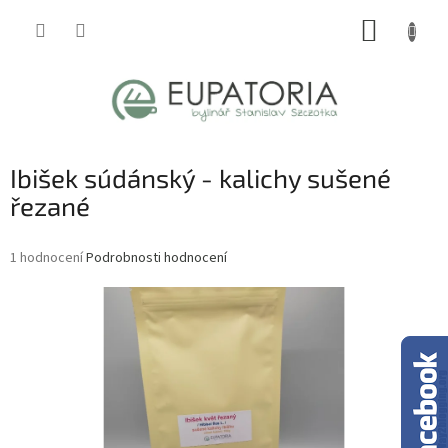
Přejít
NÁKUP
na
obsah
KOŠÍK
Ibišek súdánský - kalichy sušené
řezané
Průměrné
1 hodnocení
Podrobnosti hodnocení
hodnocení
produktu
je
5,0
z
5
hvězdiček.