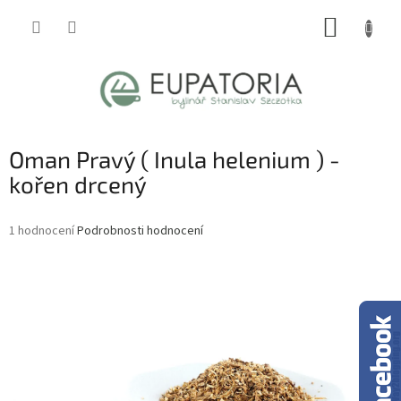
Přejít
NÁKUP
na
obsah
KOŠÍK
Oman Pravý ( Inula helenium ) -
kořen drcený
Průměrné
1 hodnocení
Podrobnosti hodnocení
hodnocení
produktu
je
5,0
z
5
hvězdiček.