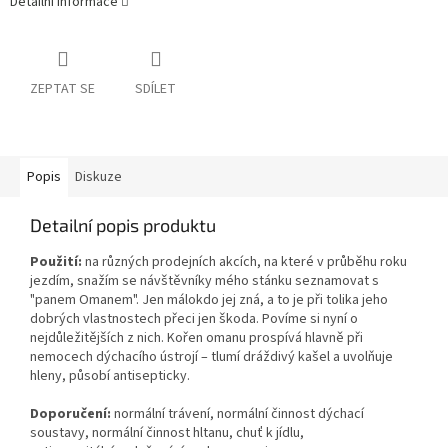
Detailní informace
ZEPTAT SE
SDÍLET
Popis
Diskuze
Detailní popis produktu
Použití:
na různých prodejních akcích, na které v průběhu roku
jezdím, snažím se návštěvníky mého stánku seznamovat s
"panem Omanem". Jen málokdo jej zná, a to je při tolika jeho
dobrých vlastnostech přeci jen škoda. Povíme si nyní o
nejdůležitějších z nich. Kořen omanu prospívá hlavně při
nemocech dýchacího ústrojí – tlumí dráždivý kašel a uvolňuje
hleny, působí antisepticky.
Doporučení:
normální trávení, normální činnost dýchací
soustavy, normální činnost hltanu, chuť k jídlu,