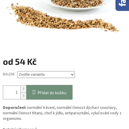
od
54 Kč
Měrná
BALENÍ
cena:
Přidat do košíku
Doporučení:
normální trávení, normální činnost dýchací soustavy,
normální činnost hltanu, chuť k jídlu, antiparazitální, vylučování vody z
organismu.