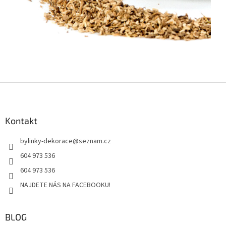
Z
á
p
a
Kontakt
t
bylinky-dekorace
@
seznam.cz
í
604 973 536
604 973 536
NAJDETE NÁS NA FACEBOOKU!
BLOG