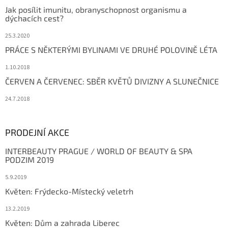
Jak posílit imunitu, obranyschopnost organismu a
dýchacích cest?
25.3.2020
PRÁCE S NĚKTERÝMI BYLINAMI VE DRUHÉ POLOVINĚ LÉTA
1.10.2018
ČERVEN A ČERVENEC: SBĚR KVĚTŮ DIVIZNY A SLUNEČNICE
24.7.2018
PRODEJNÍ AKCE
INTERBEAUTY PRAGUE / WORLD OF BEAUTY & SPA
PODZIM 2019
5.9.2019
Květen: Frýdecko-Místecký veletrh
13.2.2019
Květen: Dům a zahrada Liberec