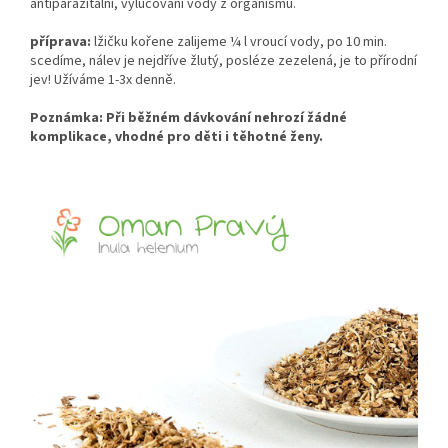
antiparazitální, vylučování vody z organismu.
příprava:
lžičku kořene zalijeme ¼ l vroucí vody, po 10 min.
scedíme, nálev je nejdříve žlutý, posléze zezelená, je to přírodní
jev! Užíváme 1-3x denně.
Poznámka: Při běžném dávkování nehrozí žádné
komplikace, vhodné pro děti i těhotné ženy.