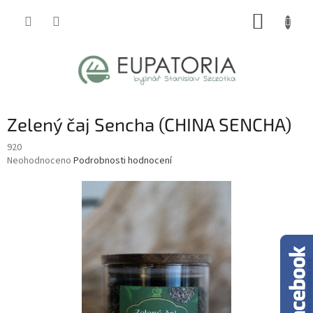
Přejít
NÁKUP
na
obsah
KOŠÍK
Zelený čaj Sencha (CHINA SENCHA)
920
Průměrné
Neohodnoceno
Podrobnosti hodnocení
hodnocení
produktu
je
0,0
z
5
hvězdiček.