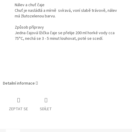
Nálev a chuť čaje
Chuť je nasládlá a mírně svíravá, voní slabě trávově, nálev
má žlutozelenou barvu.
Způsob přípravy
Jedna čajová lžička čaje se přelije 200 ml horké vody cca
75°C, nechá se 3 - 5 minut louhovat, poté se scedí.
Detailní informace
ZEPTAT SE
SDÍLET