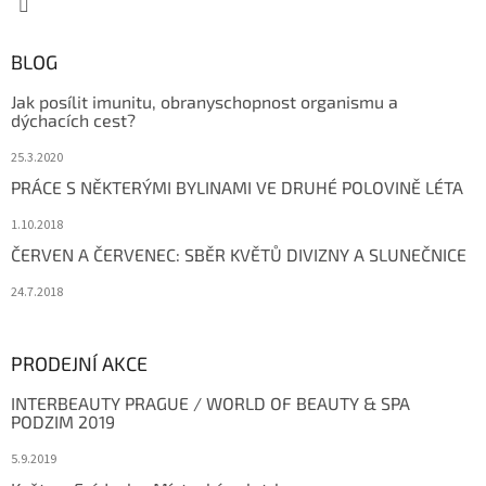
BLOG
Jak posílit imunitu, obranyschopnost organismu a
dýchacích cest?
25.3.2020
PRÁCE S NĚKTERÝMI BYLINAMI VE DRUHÉ POLOVINĚ LÉTA
1.10.2018
ČERVEN A ČERVENEC: SBĚR KVĚTŮ DIVIZNY A SLUNEČNICE
24.7.2018
PRODEJNÍ AKCE
INTERBEAUTY PRAGUE / WORLD OF BEAUTY & SPA
PODZIM 2019
5.9.2019