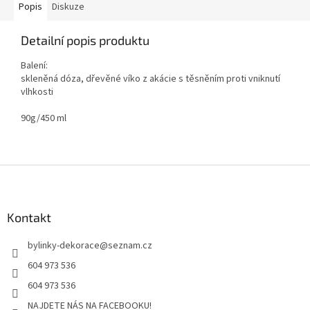
Popis
Diskuze
Detailní popis produktu
Balení:
skleněná dóza, dřevěné víko z akácie s těsněním proti vniknutí
vlhkosti
90g/450 ml
Z
á
p
a
Kontakt
t
bylinky-dekorace
@
seznam.cz
í
604 973 536
604 973 536
NAJDETE NÁS NA FACEBOOKU!