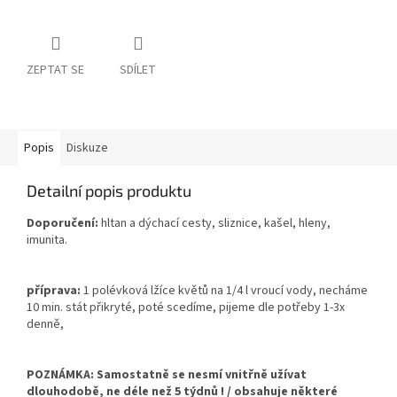
ZEPTAT SE
SDÍLET
Popis
Diskuze
Detailní popis produktu
Doporučení:
hltan a dýchací cesty, sliznice, kašel, hleny,
imunita.
příprava:
1 polévková lžíce květů na 1/4 l vroucí vody, necháme
10 min. stát přikryté, poté scedíme, pijeme dle potřeby 1-3x
denně,
POZNÁMKA: Samostatně se nesmí vnitřně užívat
dlouhodobě, ne déle než 5 týdnů ! / obsahuje některé