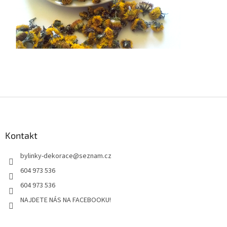
Z
á
p
a
Kontakt
t
bylinky-dekorace
@
seznam.cz
í
604 973 536
604 973 536
NAJDETE NÁS NA FACEBOOKU!