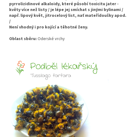
pyrrolizidinové alkaloidy, které působí toxicitu jater -
květy více než listy / je lépe jej smíchat s jinými bylinami /
např. lipový květ, jitrocelový list, nať mateřídoušky apod.
/
Není vhodný i pro kojící a těhotné ženy.
Oblast sběru:
Oderské vrchy