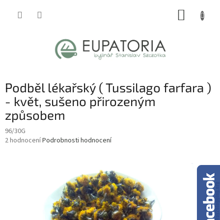
Přejít
NÁKUP
na
obsah
KOŠÍK
Podběl lékařský ( Tussilago farfara )
- květ, sušeno přirozeným
způsobem
96/30G
Průměrné
2 hodnocení
Podrobnosti hodnocení
hodnocení
produktu
je
4,5
z
5
hvězdiček.