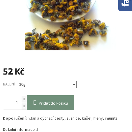
52 Kč
Měrná
BALENÍ
cena:
Přidat do košíku
Doporučení:
hltan a dýchací cesty, sliznice, kašel, hleny, imunita.
Detailní informace