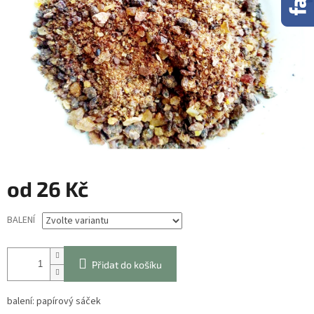
od
26 Kč
Měrná
BALENÍ
cena:
Přidat do košíku
balení: papírový sáček