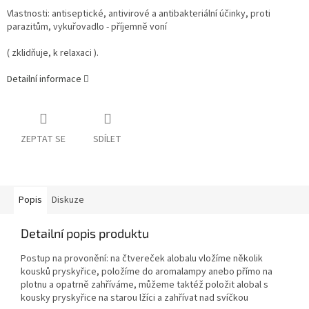
Vlastnosti: antiseptické, antivirové a antibakteriální účinky, proti
parazitům, vykuřovadlo - příjemně voní
( zklidňuje, k relaxaci ).
Detailní informace
ZEPTAT SE
SDÍLET
Popis
Diskuze
Detailní popis produktu
Postup na provonění: na čtvereček alobalu vložíme několik
kousků pryskyřice, položíme do aromalampy anebo přímo na
plotnu a opatrně zahříváme, můžeme taktéž položit alobal s
kousky pryskyřice na starou lžíci a zahřívat nad svíčkou