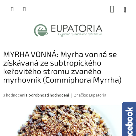
Přejít
NÁKUP
na
obsah
KOŠÍK
MYRHA VONNÁ: Myrha vonná se
získávaná ze subtropického
keřovitého stromu zvaného
myrhovník (Commiphora Myrrha)
Průměrné
3 hodnocení
Podrobnosti hodnocení
Značka:
Eupatoria
hodnocení
produktu
je
4,3
z
5
hvězdiček.