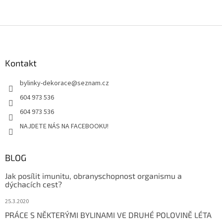
Z
á
p
a
Kontakt
t
bylinky-dekorace
@
seznam.cz
í
604 973 536
604 973 536
NAJDETE NÁS NA FACEBOOKU!
BLOG
Jak posílit imunitu, obranyschopnost organismu a
dýchacích cest?
25.3.2020
PRÁCE S NĚKTERÝMI BYLINAMI VE DRUHÉ POLOVINĚ LÉTA