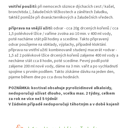
vnitřní použití:
při nemocech sliznice dýchacích cest / kašel,
bronchitida /, žaludečních těžkostech a zánětech žaludku,
taktéž pomůže při dvanácterníkových a žaludečních vředech.
příprava na vnější užití:
odvar - cca 20g drcených kořenů / cca
1,5 polévkové lžíce / vaříme zvolna asi 10 min. v 400 ml vody,
poté nacháme stát půl hodiny a scedíme. Takto připravený
odvar použijeme na obklady, výplachy, případně kloktání.
příprava na vnitřní užití: kombinovaně studený macerát +odvar -
1,5 až 2 polévkové lžíce drcených kořenů zalijeme 400 ml vody a
necháme stát cca 8 hodin, poté scedíme. Pevný podíl poté
zalijeme 200 ml nové vody, dáme na 3 min. vařit a po vychladnutí
spojíme s prvním podílem. Takto získáme dávku na jeden den,
pijeme během dne po cca dvou hodinách.
POZNÁMKA: kostival obsahuje pyrolizidinové alkaloidy,
nedoporučuji užívat dlouho, vcelku max. 2 týdny, celkem
za rok ne více než 5 týdnů!
V žádném případě nedoporučuji těhotným a v době kojení!