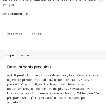
Taktéž pomůže při špatně srůstajících a hnisajících ranách a stavech po
amputaci.
Detailní informace
ZEPTAT SE
SDÍLET
Popis
Diskuze
Detailní popis produktu
vnější použití:
již dle názvu se dá usoudit, že kostival je jeden z
nejlepších přírodních prostředků na nemocné kosti. Kostival
poslouží při vyvrtnutí, zánětech kostí a kostního vaziva,
bolestech, krevních podlitinách, má příznivý vliv na scelování
kosti / stimuluje růst buněk a regeneraci tkaniv /. Taktéž pomůže
při špatně srůstajících a hnisajících ranách a stavech po
amputaci.