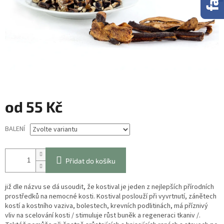
od
55 Kč
Měrná
BALENÍ
cena:
Přidat do košíku
již dle názvu se dá usoudit, že kostival je jeden z nejlepších přírodních
prostředků na nemocné kosti. Kostival poslouží při vyvrtnutí, zánětech
kostí a kostního vaziva, bolestech, krevních podlitinách, má příznivý
vliv na scelování kosti / stimuluje růst buněk a regeneraci tkaniv /.