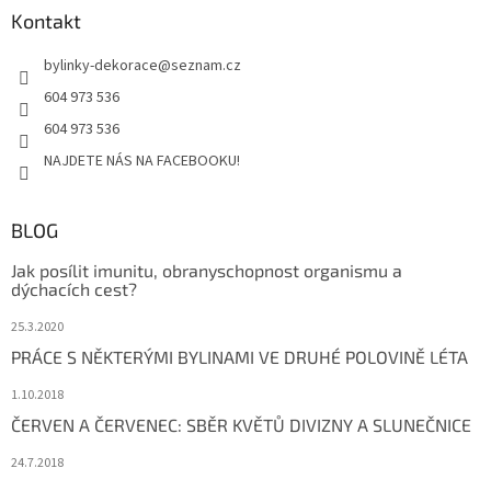
a
Kontakt
t
bylinky-dekorace
@
seznam.cz
í
604 973 536
604 973 536
NAJDETE NÁS NA FACEBOOKU!
BLOG
Jak posílit imunitu, obranyschopnost organismu a
dýchacích cest?
25.3.2020
PRÁCE S NĚKTERÝMI BYLINAMI VE DRUHÉ POLOVINĚ LÉTA
1.10.2018
ČERVEN A ČERVENEC: SBĚR KVĚTŮ DIVIZNY A SLUNEČNICE
24.7.2018