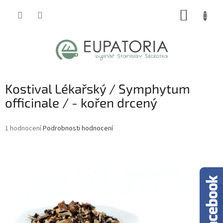
Přejít
NÁKUP
na
obsah
KOŠÍK
Kostival Lékařský / Symphytum
officinale / - kořen drcený
Průměrné
1 hodnocení
Podrobnosti hodnocení
hodnocení
produktu
je
5,0
z
5
hvězdiček.